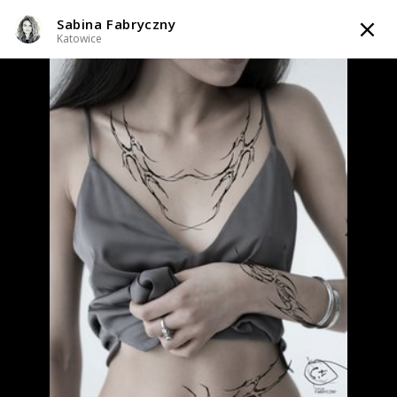
Sabina Fabryczny
TATTOOARTIST
Katowice
Sabina Fabryczny
Katowice
Styl tatuażu
:
Abstrakcyjny / Graficzny / Sketch / Line work / Fineline /
Outline / Minimalizm
WIADOMOŚĆ
TATUAŻE
WZORY
TATTOO LIFE
SKLEP
Zapytaj o cenę
Zapytaj o cenę