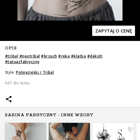
ZAPYTAJ O CENĘ
OPIS
Zapytaj o cenę
Zapytaj o cenę
#
tribal
#
neotribal
#
brzuch
#
reka
#
klatka
#
dekolt
#
tatuazfabryczny
Style:
Polinezyjski / Tribal
647 dni temu
SABINA FABRYCZNY - INNE WZORY
Zapytaj o cenę
Zapytaj o cenę