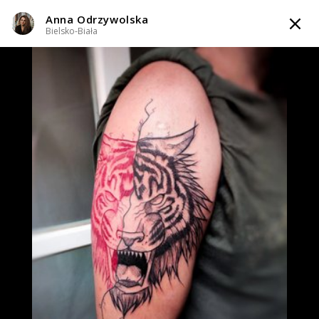
Anna Odrzywolska
TATTOOARTIST
Bielsko-Biała
Anna Odrzywolska
Bielsko-Biała
Styl tatuażu
:
Dotwork / Graficzny / Sketch / Minimalizm
WIADOMOŚĆ
TATUAŻE
WZORY
TATTOO LIFE
SKLEP