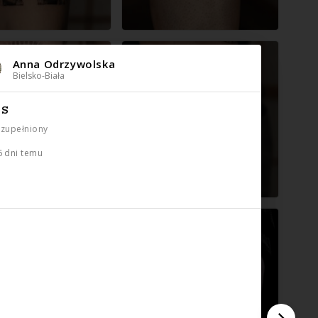
Anna Odrzywolska
Bielsko-Biała
IS
uzupełniony
6 dni temu