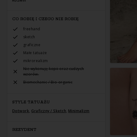
Rozwiń
CO ROBIĘ I CZEGO NIE ROBIĘ
freehand
sketch
graficzne
Małe tatuaże
mikrorealizm
Nie wykonuję kopii oraz cudzych
wzorów.
Biomechanic / Bio-organic
STYLE TATUAŻU
Dotwork
,
Graficzny / Sketch
,
Minimalizm
REZYDENT