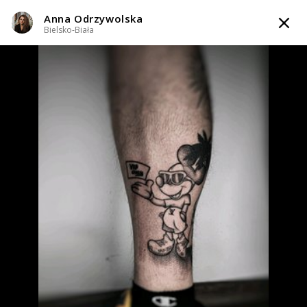
Anna Odrzywolska
TATTOOARTIST
Bielsko-Biała
Anna Odrzywolska
Bielsko-Biała
Styl tatuażu
:
Dotwork / Graficzny / Sketch / Minimalizm
WIADOMOŚĆ
TATUAŻE
WZORY
TATTOO LIFE
SKLEP