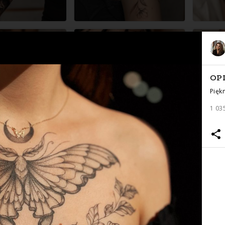
OP
Pięk
1 03