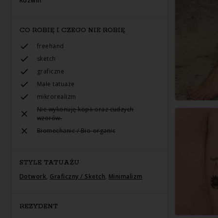
Rozwiń
CO ROBIĘ I CZEGO NIE ROBIĘ
freehand
sketch
graficzne
Małe tatuaże
mikrorealizm
Nie wykonuję kopii oraz cudzych
wzorów.
Biomechanic / Bio-organic
STYLE TATUAŻU
Dotwork
,
Graficzny / Sketch
,
Minimalizm
REZYDENT