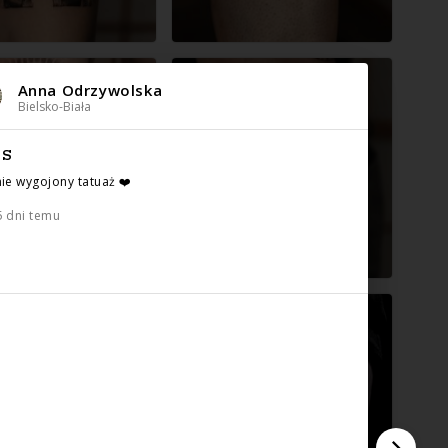
Anna Odrzywolska
Bielsko-Biała
IS
nie wygojony tatuaż ❤️
5 dni temu