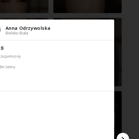
Anna Odrzywolska
Bielsko-Biała
IS
uzupełniony
dni temu