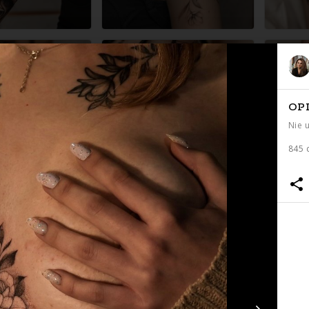
OP
Nie 
845 