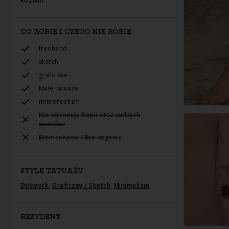
Rozwiń
CO ROBIĘ I CZEGO NIE ROBIĘ
freehand
sketch
graficzne
Małe tatuaże
mikrorealizm
Nie wykonuję kopii oraz cudzych
wzorów.
Biomechanic / Bio-organic
STYLE TATUAŻU
Dotwork
,
Graficzny / Sketch
,
Minimalizm
REZYDENT