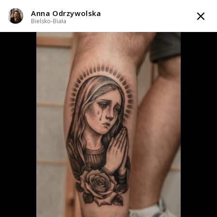
Anna Odrzywolska
TATTOOARTIST
Bielsko-Biała
Anna Odrzywolska
Bielsko-Biała
Styl tatuażu
:
Dotwork / Graficzny / Sketch / Minimalizm
WIADOMOŚĆ
TATUAŻE
WZORY
TATTOO LIFE
SKLEP