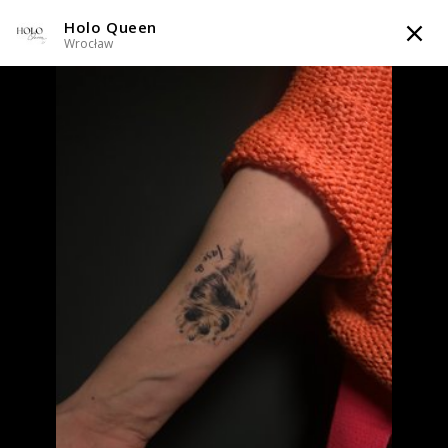
Holo Queen
TATTOOARTIST
Wrocław
Holo Queen
Wrocław
Styl tatuażu
:
Dotwork / Graficzny / Sketch / Line work / Fineline /
Outline / Newschool / Graffiti / Cartoon / Surrealizm / Horror /
Watercolor
WIADOMOŚĆ
TATUAŻE
WZORY
SKLEP
INFO