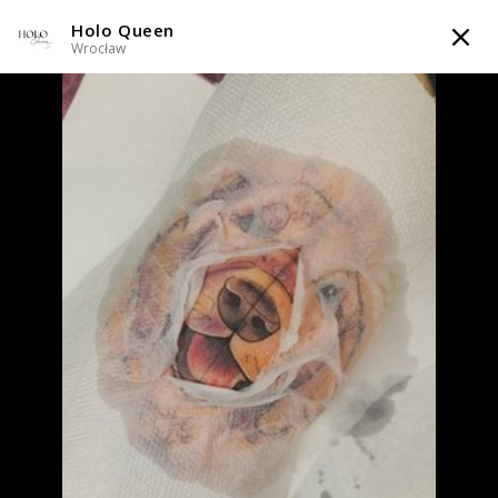
Holo Queen
TATTOOARTIST
Wrocław
Holo Queen
Wrocław
Styl tatuażu
:
Dotwork / Graficzny / Sketch / Line work / Fineline /
Outline / Newschool / Graffiti / Cartoon / Surrealizm / Horror /
Watercolor
WIADOMOŚĆ
TATUAŻE
WZORY
SKLEP
INFO