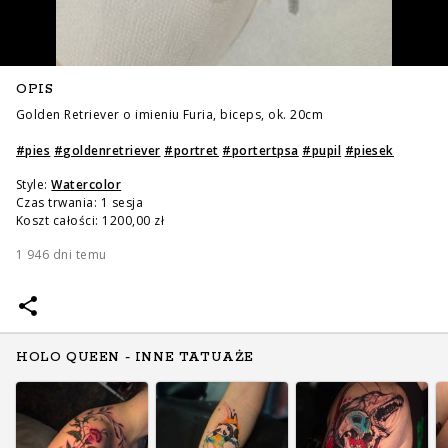
OPIS
Golden Retriever o imieniu Furia, biceps, ok. 20cm
#
pies
#
goldenretriever
#
portret
#
portertpsa
#
pupil
#
piesek
Style:
Watercolor
Czas trwania: 1 sesja
Koszt całości: 1200,00 zł
1 946 dni temu
HOLO QUEEN - INNE TATUAŻE