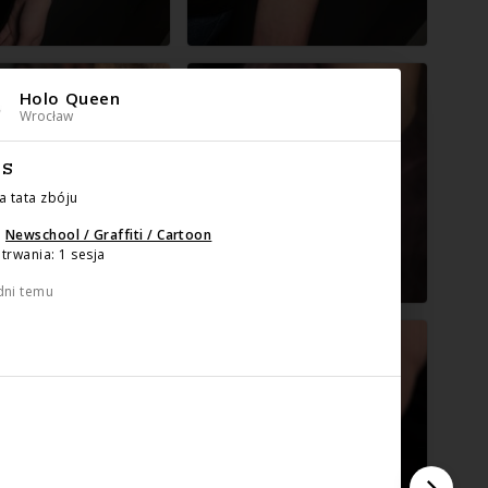
Holo Queen
Wrocław
IS
a tata zbóju
:
Newschool / Graffiti / Cartoon
trwania: 1 sesja
dni temu