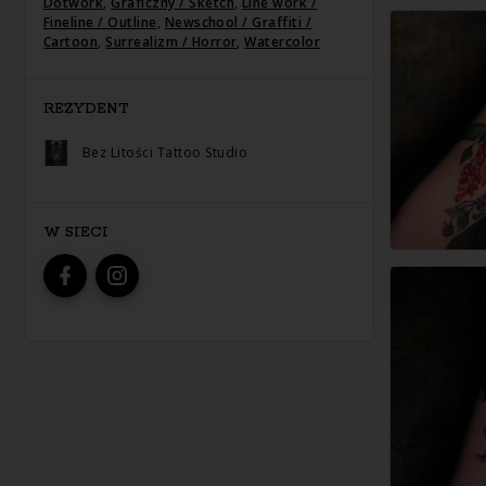
Dotwork
,
Graficzny / Sketch
,
Line work /
Fineline / Outline
,
Newschool / Graffiti /
Cartoon
,
Surrealizm / Horror
,
Watercolor
REZYDENT
Bez Litości Tattoo Studio
W SIECI