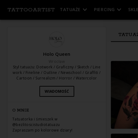
TATTOOARTIST
TATUAŻE
PIERCING
SKL
TATUA
Holo Queen
Wrocław
Styl tatuażu
:
Dotwork / Graficzny / Sketch / Line
work / Fineline / Outline / Newschool / Graffiti /
Cartoon / Surrealizm / Horror / Watercolor
WIADOMOŚĆ
O MNIE
Tatuatorka i śmieszek w
@bezlitoscistudiotatuazu
Zapraszam po kolorowe dziary!