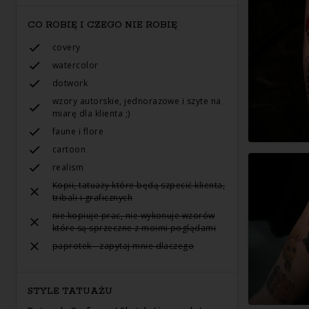
CO ROBIĘ I CZEGO NIE ROBIĘ
covery
watercolor
dotwork
wzory autorskie, jednorazowe i szyte na
miarę dla klienta ;)
faune i flore
cartoon
realism
Kopii, tatuaży które będą szpecić klienta,
tribali i graficznych
nie kopiuje prac, nie wykonuje wzorów
które są sprzeczne z moimi poglądami
paprotek - zapytaj mnie dlaczego
STYLE TATUAŻU