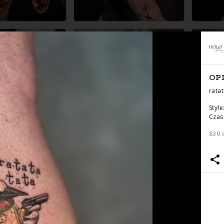
OP
ratat
Style
Czas 
839 