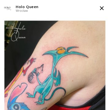
Holo Queen
TATTOOARTIST
Wrocław
Holo Queen
Wrocław
Styl tatuażu
:
Dotwork / Graficzny / Sketch / Line work / Fineline /
Outline / Newschool / Graffiti / Cartoon / Surrealizm / Horror /
Watercolor
WIADOMOŚĆ
TATUAŻE
WZORY
SKLEP
INFO