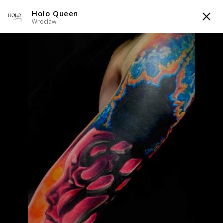
Holo Queen
TATTOOARTIST
Wrocław
Holo Queen
Wrocław
Styl tatuażu
:
Dotwork / Graficzny / Sketch / Line work / Fineline /
Outline / Newschool / Graffiti / Cartoon / Surrealizm / Horror /
Watercolor
WIADOMOŚĆ
TATUAŻE
WZORY
SKLEP
INFO