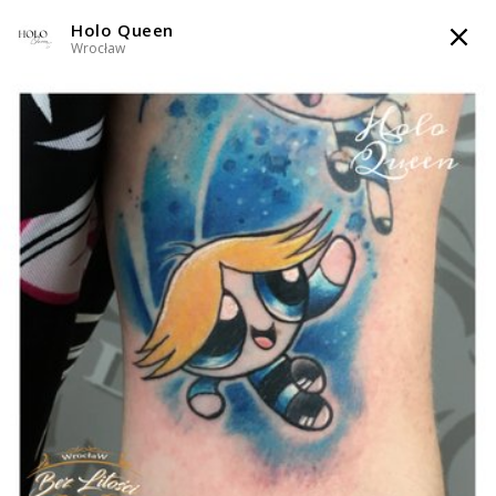
Holo Queen
TATTOOARTIST
Wrocław
Holo Queen
Wrocław
Styl tatuażu
:
Dotwork / Graficzny / Sketch / Line work / Fineline /
Outline / Newschool / Graffiti / Cartoon / Surrealizm / Horror /
Watercolor
WIADOMOŚĆ
TATUAŻE
WZORY
SKLEP
INFO