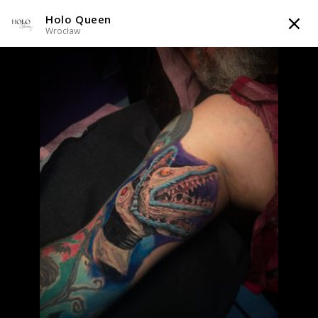
Holo Queen
TATTOOARTIST
Wrocław
Holo Queen
Wrocław
Styl tatuażu
:
Dotwork / Graficzny / Sketch / Line work / Fineline /
Outline / Newschool / Graffiti / Cartoon / Surrealizm / Horror /
Watercolor
WIADOMOŚĆ
TATUAŻE
WZORY
SKLEP
INFO