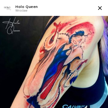
Holo Queen
TATTOOARTIST
Wrocław
Holo Queen
Wrocław
Styl tatuażu
:
Dotwork / Graficzny / Sketch / Line work / Fineline /
Outline / Newschool / Graffiti / Cartoon / Surrealizm / Horror /
Watercolor
WIADOMOŚĆ
TATUAŻE
WZORY
SKLEP
INFO